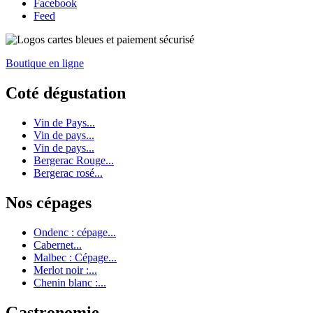
Facebook
Feed
Boutique en ligne
Coté dégustation
Vin de Pays...
Vin de pays...
Vin de pays...
Bergerac Rouge...
Bergerac rosé...
Nos cépages
Ondenc : cépage...
Cabernet...
Malbec : Cépage...
Merlot noir :...
Chenin blanc :...
Gastronomie