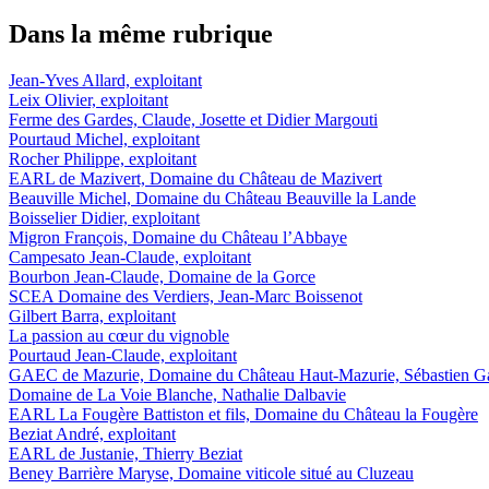
Dans la même rubrique
Jean-Yves Allard, exploitant
Leix Olivier, exploitant
Ferme des Gardes, Claude, Josette et Didier Margouti
Pourtaud Michel, exploitant
Rocher Philippe, exploitant
EARL de Mazivert, Domaine du Château de Mazivert
Beauville Michel, Domaine du Château Beauville la Lande
Boisselier Didier, exploitant
Migron François, Domaine du Château l’Abbaye
Campesato Jean-Claude, exploitant
Bourbon Jean-Claude, Domaine de la Gorce
SCEA Domaine des Verdiers, Jean-Marc Boissenot
Gilbert Barra, exploitant
La passion au cœur du vignoble
Pourtaud Jean-Claude, exploitant
GAEC de Mazurie, Domaine du Château Haut-Mazurie, Sébastien Ga
Domaine de La Voie Blanche, Nathalie Dalbavie
EARL La Fougère Battiston et fils, Domaine du Château la Fougère
Beziat André, exploitant
EARL de Justanie, Thierry Beziat
Beney Barrière Maryse, Domaine viticole situé au Cluzeau