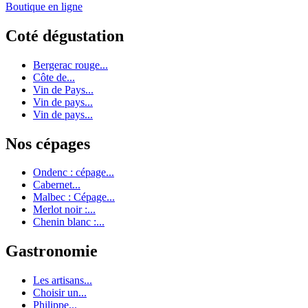
Boutique en ligne
Coté dégustation
Bergerac rouge...
Côte de...
Vin de Pays...
Vin de pays...
Vin de pays...
Nos cépages
Ondenc : cépage...
Cabernet...
Malbec : Cépage...
Merlot noir :...
Chenin blanc :...
Gastronomie
Les artisans...
Choisir un...
Philippe...