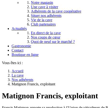
Notre magasin
Une cave à visiter
Adhérents de la cave coopérative
Situer nos adhérents
Vie de la cave
Club partenaires
Actualités
En direct de la cave
Nos coups de cœur
Quoi de neuf sur le marché ?
Gastronomie
Contact
Boutique en ligne
Vous êtes ici :
Accueil
La cave
Nos adhérents
Matignon Francis, exploitant
Matignon Francis, exploitant
Francis Matignon apporte sa production à l’Union de viticulteurs de P