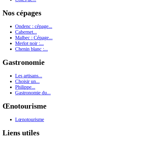
Nos cépages
Ondenc : cépage...
Cabernet...
Malbec : Cépage...
Merlot noir :...
Chenin blanc :...
Gastronomie
Les artisans...
Choisir un...
Philippe...
Gastronomie du...
Œnotourisme
Lœnotourisme
Liens utiles