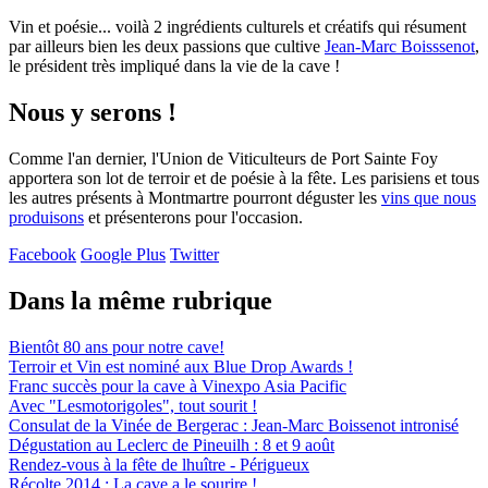
Vin et poésie... voilà 2 ingrédients culturels et créatifs qui résument
par ailleurs bien les deux passions que cultive
Jean-Marc Boisssenot
,
le président très impliqué dans la vie de la cave !
Nous y serons !
Comme l'an dernier, l'Union de Viticulteurs de Port Sainte Foy
apportera son lot de terroir et de poésie à la fête. Les parisiens et tous
les autres présents à Montmartre pourront déguster les
vins que nous
produisons
et présenterons pour l'occasion.
Facebook
Google Plus
Twitter
Dans la même rubrique
Bientôt 80 ans pour notre cave!
Terroir et Vin est nominé aux Blue Drop Awards !
Franc succès pour la cave à Vinexpo Asia Pacific
Avec "Lesmotorigoles", tout sourit !
Consulat de la Vinée de Bergerac : Jean-Marc Boissenot intronisé
Dégustation au Leclerc de Pineuilh : 8 et 9 août
Rendez-vous à la fête de lhuître - Périgueux
Récolte 2014 : La cave a le sourire !