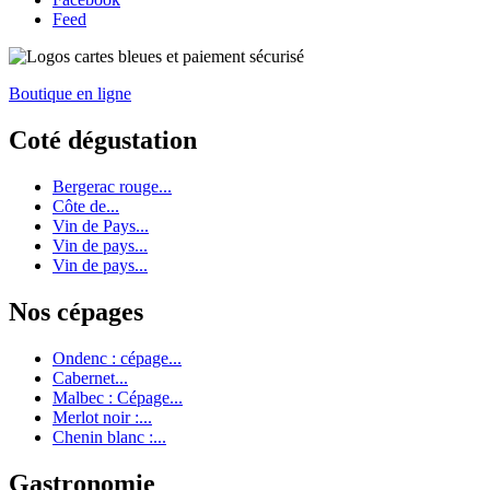
Feed
Boutique en ligne
Coté dégustation
Bergerac rouge...
Côte de...
Vin de Pays...
Vin de pays...
Vin de pays...
Nos cépages
Ondenc : cépage...
Cabernet...
Malbec : Cépage...
Merlot noir :...
Chenin blanc :...
Gastronomie