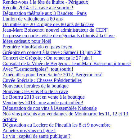
Rendez-vous à la fête de lhuître - Périgueux
Récolte 2014 : La cave a le sourire !
Dégustation théâtrale aux 3 Baudets - Paris
Lunion de viticulteurs a 80 ans
Un millésime 2014 digne des 80 ans de la cave
Jean-Marc Boissenot, nouvel administrateur du CEPF
La presse en parle : visite de négociants chinois à la Cave
Idées cadeaux pour Noël
Première VinoRando en pays foyen
Grégoire en concert à la cave : Samedi 13 juin 22h
Concert de Grégoire : On remet ça le 27 juin !
Consulat de la Vinée de Bergerac : Jean-Marc Boissenot intronisé
Avec "Lesmotorigoles", tout sourit !
2 médailles pour Terre Satinée 2012, Bergerac rosé
Cuvée Spéciale : Chasses Présidentielles
Nouveaux horaires de la boutique
Nouveau : les vins Bio de la cave
Le Bourru 2013 est en vente à la boutique
Vendanges 2013 : une année particulière!
Dégustation de nos vins à lAssemblée Nationale
Nos vins présents aux vendanges de Montmartre les 11, 12 et 13
octobre
Dégustation au Leclerc de Pineuilh les 8 et 9 novembre
Achetez nos vins en ligne !
Le vin : capital de santé publique ?